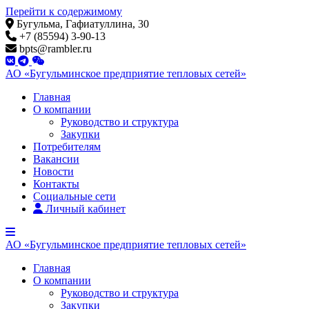
Перейти к содержимому
Бугульма, Гафиатуллина, 30
+7 (85594) 3-90-13
bpts@rambler.ru
АО
«Бугульминское
предприятие
тепловых
сетей»
Главная
О компании
Руководство и структура
Закупки
Потребителям
Вакансии
Новости
Контакты
Социальные сети
Личный кабинет
АО
«Бугульминское
предприятие
тепловых
сетей»
Главная
О компании
Руководство и структура
Закупки